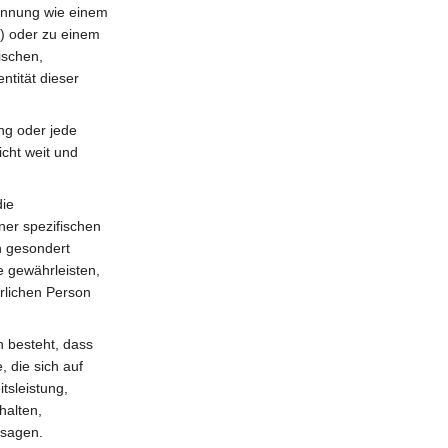
Kennung wie einem
) oder zu einem
ischen,
ntität dieser
ang oder jede
cht weit und
die
ner spezifischen
n gesondert
 gewährleisten,
ürlichen Person
n besteht, dass
 die sich auf
tsleistung,
halten,
usagen.