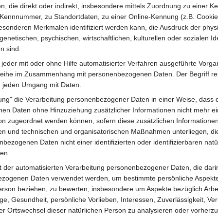
, die direkt oder indirekt, insbesondere mittels Zuordnung zu einer 
Kennnummer, zu Standortdaten, zu einer Online-Kennung (z.B. Cookie
sonderen Merkmalen identifiziert werden kann, die Ausdruck der phys
genetischen, psychischen, wirtschaftlichen, kulturellen oder sozialen Ide
n sind.
t jeder mit oder ohne Hilfe automatisierter Verfahren ausgeführte Vorg
eihe im Zusammenhang mit personenbezogenen Daten. Der Begriff rei
h jeden Umgang mit Daten.
ng" die Verarbeitung personenbezogener Daten in einer Weise, dass 
n Daten ohne Hinzuziehung zusätzlicher Informationen nicht mehr ei
on zugeordnet werden können, sofern diese zusätzlichen Informatione
n und technischen und organisatorischen Maßnahmen unterliegen, die
bezogenen Daten nicht einer identifizierten oder identifizierbaren nat
en.
Art der automatisierten Verarbeitung personenbezogener Daten, die dari
zogenen Daten verwendet werden, um bestimmte persönliche Aspekte,
Person beziehen, zu bewerten, insbesondere um Aspekte bezüglich Arbei
age, Gesundheit, persönliche Vorlieben, Interessen, Zuverlässigkeit, Ver
der Ortswechsel dieser natürlichen Person zu analysieren oder vorherz