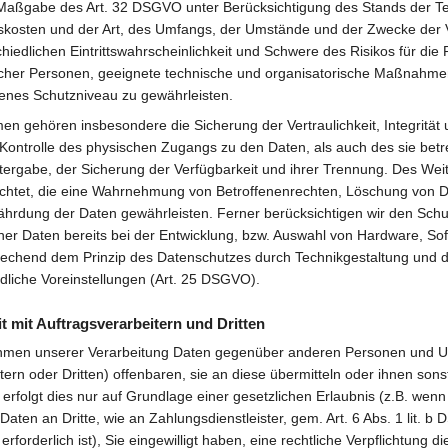
 Maßgabe des Art. 32 DSGVO unter Berücksichtigung des Stands der Te
kosten und der Art, des Umfangs, der Umstände und der Zwecke der 
hiedlichen Eintrittswahrscheinlichkeit und Schwere des Risikos für die
licher Personen, geeignete technische und organisatorische Maßnahm
nes Schutzniveau zu gewährleisten.
 gehören insbesondere die Sicherung der Vertraulichkeit, Integrität 
Kontrolle des physischen Zugangs zu den Daten, als auch des sie betre
tergabe, der Sicherung der Verfügbarkeit und ihrer Trennung. Des Wei
ichtet, die eine Wahrnehmung von Betroffenenrechten, Löschung von 
ährdung der Daten gewährleisten. Ferner berücksichtigen wir den Schu
r Daten bereits bei der Entwicklung, bzw. Auswahl von Hardware, So
rechend dem Prinzip des Datenschutzes durch Technikgestaltung und 
dliche Voreinstellungen (Art. 25 DSGVO).
 mit Auftragsverarbeitern und Dritten
ahmen unserer Verarbeitung Daten gegenüber anderen Personen und 
tern oder Dritten) offenbaren, sie an diese übermitteln oder ihnen sonst
rfolgt dies nur auf Grundlage einer gesetzlichen Erlaubnis (z.B. wenn
Daten an Dritte, wie an Zahlungsdienstleister, gem. Art. 6 Abs. 1 lit. 
erforderlich ist), Sie eingewilligt haben, eine rechtliche Verpflichtung d