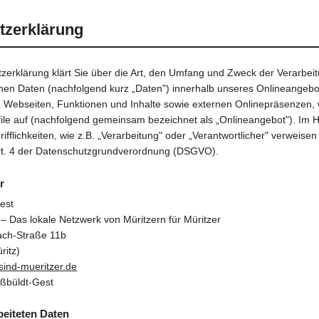
tzerklärung
zerklärung klärt Sie über die Art, den Umfang und Zweck der Verarbei
n Daten (nachfolgend kurz „Daten") innerhalb unseres Onlineangebo
Webseiten, Funktionen und Inhalte sowie externen Onlinepräsenzen, w
ile auf (nachfolgend gemeinsam bezeichnet als „Onlineangebot"). Im Hi
fflichkeiten, wie z.B. „Verarbeitung" oder „Verantwortlicher" verweisen 
Art. 4 der Datenschutzgrundverordnung (DSGVO).
r
est
 – Das lokale Netzwerk von Müritzern für Müritzer
ach-Straße 11b
ritz)
sind-mueritzer.de
ußbüldt-Gest
beiteten Daten