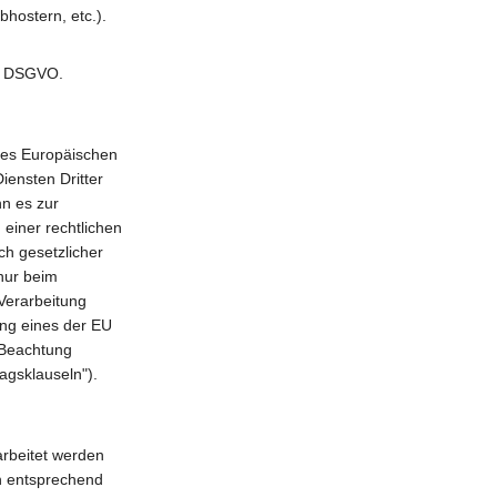
hostern, etc.).
28 DSGVO.
 des Europäischen
ensten Dritter
nn es zur
 einer rechtlichen
ch gesetzlicher
 nur beim
Verarbeitung
ung eines der EU
 Beachtung
ragsklauseln").
arbeitet werden
n entsprechend