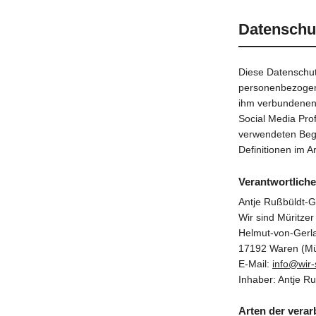
Datenschu
Diese Datenschut
personenbezogene
ihm verbundenen 
Social Media Prof
verwendeten Begri
Definitionen im 
Verantwortliche
Antje Rußbüldt-G
Wir sind Müritzer
Helmut-von-Gerl
17192 Waren (Mü
E-Mail:
info@wir-
Inhaber: Antje R
Arten der verar