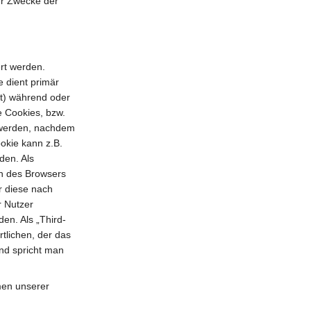
ür Zwecke der
rt werden.
 dient primär
st) während oder
 Cookies, bzw.
t werden, nachdem
okie kann z.B.
den. Als
en des Browsers
r diese nach
r Nutzer
en. Als „Third-
tlichen, der das
nd spricht man
men unserer