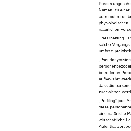
Person angesehen
Namen, zu einer 
oder mehreren be
physiologischen, 
natürlichen Perso
„Verarbeitung" is
solche Vorgangsr
umfasst praktisc
„Pseudonymisieru
personenbezogene
betroffenen Pers
aufbewahrt werde
dass die personen
zugewiesen werd
„Profiling" jede 
diese personenbe
eine natürliche 
wirtschaftliche L
Aufenthaltsort o