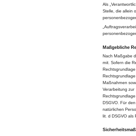
Als „Verantwortli
Stelle, die alle
personenbezogen
„Auftragsverarbei
personenbezogene
Maßgebliche R
Nach Maßgabe des
mit. Sofern die R
Rechtsgrundlage f
Rechtsgrundlage 
Maßnahmen sowie 
Verarbeitung zur 
Rechtsgrundlage f
DSGVO. Für den F
natürlichen Pers
lit. d DSGVO als
Sicherheitsma