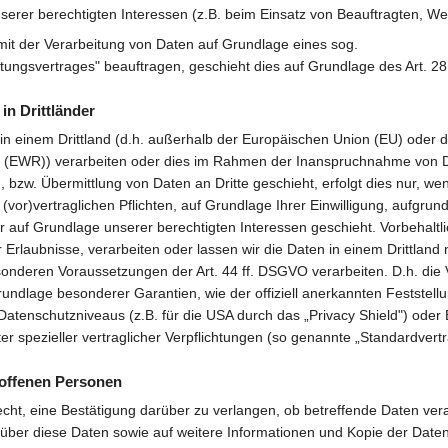
serer berechtigten Interessen (z.B. beim Einsatz von Beauftragten, Web
 mit der Verarbeitung von Daten auf Grundlage eines sog.
itungsvertrages" beauftragen, geschieht dies auf Grundlage des Art. 
in Drittländer
 in einem Drittland (d.h. außerhalb der Europäischen Union (EU) oder
 (EWR)) verarbeiten oder dies im Rahmen der Inanspruchnahme von Di
 bzw. Übermittlung von Daten an Dritte geschieht, erfolgt dies nur, we
 (vor)vertraglichen Pflichten, auf Grundlage Ihrer Einwilligung, aufgrund
r auf Grundlage unserer berechtigten Interessen geschieht. Vorbehaltli
r Erlaubnisse, verarbeiten oder lassen wir die Daten in einem Drittland
sonderen Voraussetzungen der Art. 44 ff. DSGVO verarbeiten. D.h. die 
Grundlage besonderer Garantien, wie der offiziell anerkannten Feststell
atenschutzniveaus (z.B. für die USA durch das „Privacy Shield") oder
nter spezieller vertraglicher Verpflichtungen (so genannte „Standardvert
roffenen Personen
cht, eine Bestätigung darüber zu verlangen, ob betreffende Daten ver
 über diese Daten sowie auf weitere Informationen und Kopie der Date