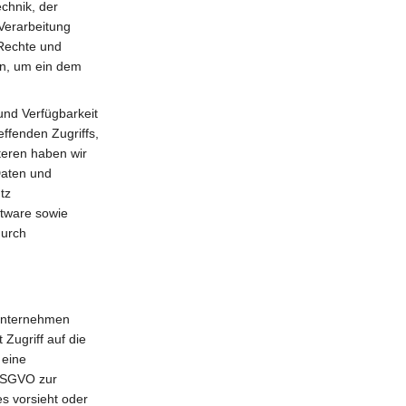
chnik, der
Verarbeitung
 Rechte und
en, um ein dem
und Verfügbarkeit
ffenden Zugriffs,
teren haben wir
Daten und
tz
ftware sowie
durch
Unternehmen
 Zugriff auf die
 eine
b DSGVO zur
ies vorsieht oder