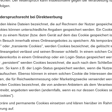
prechen. Der Widerspruch kann insbesondere gegen die Verarbeitung f
folgen.
derspruchsrecht bei Direktwerbung
rden kleine Dateien bezeichnet, die auf Rechnern der Nutzer gespeiche
okies können unterschiedliche Angaben gespeichert werden. Ein Cookie
n zu einem Nutzer (bzw. dem Gerät auf dem das Cookie gespeichert i
 Besuch innerhalb eines Onlineangebotes zu speichern. Als temporäre
" oder „transiente Cookies", werden Cookies bezeichnet, die gelösch
nlineangebot verlässt und seinen Browser schließt. In einem solchen Co
 Warenkorbs in einem Onlineshop oder ein Login-Status gespeichert wer
 „persistent" werden Cookies bezeichnet, die auch nach dem Schließ
ben. So kann z.B. der Login-Status gespeichert werden, wenn die Nutze
ufsuchen. Ebenso können in einem solchen Cookie die Interessen de
en, die für Reichweitenmessung oder Marketingzwecke verwendet werd
rden Cookies bezeichnet, die von anderen Anbietern als dem Verantwor
treibt, angeboten werden (andernfalls, wenn es nur dessen Cookies si
Cookies").
oräre und permanente Cookies einsetzen und klären hierüber im Rah
rung auf.